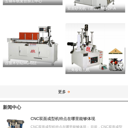
五轴车铣复合加工中心
双面砂光机（左右）MD-2P-A
连接木切钻MD-02Z
三角板钻孔机
更多
新闻中心
CNC双面成型机特点在哪里能够体现
CNC双面成型机特点在哪里能够体现： 目前，CNC双面成型