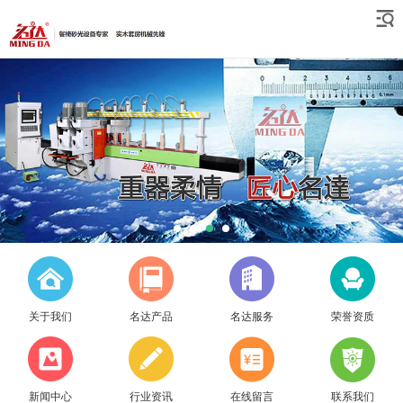
关于我们
名达产品
名达服务
荣誉资质
新闻中心
行业资讯
在线留言
联系我们