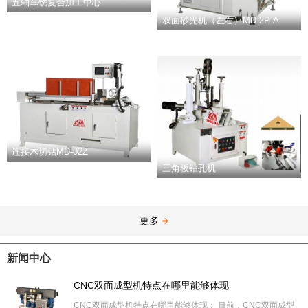
五轴车铣复合加工中心
双面砂光机（左右）MD-2P-A
连接木切钻MD-02Z
三角板钻孔机
更多
新闻中心
CNC双面成型机特点在哪里能够体现
CNC双面成型机特点在哪里能够体现： 目前，CNC双面成型