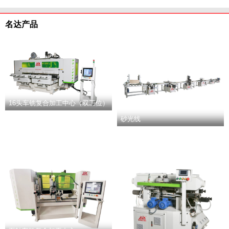
名达产品
16头车铣复合加工中心（双工位）
砂光线