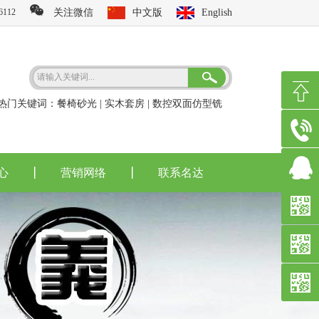
112
关注微信
中文版
English
热门关键词：
餐椅砂光
|
实木套房
|
数控双面仿型铣
心
营销网络
联系名达