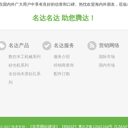
在国内外广大用户中享有良好的信誉和口碑。热忱欢迎海内外朋友，莅临
名达名达 助您腾达！
名达产品
名达服务
营销网络
数控木工机械系列
服务介绍
国际市场
砂光机系列
经销商查询
国内市场
全自动木质钻孔系
配件订购
列
东莞网站建设
BMAP
粤ICP备12041164号
GMAP
ht © 2017 技术支持：【
】 【
】
【