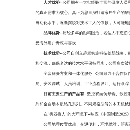
人才优势
--公司拥有一大批经验丰富的研发人
的真正需求为核心。真正为您量身打造家居生产的解
自动化水平，逐渐摆脱对技术工人的依赖，大可能地
品牌优势
--历经多年的励精图治，名达人不忘
受海外用户青睐与喜欢！
技术优势
--公司自创立起就实施科技创新战略
和交流，确保名达的技术水平保持同步，公司多次被授
全套解决方案和一体化服务--公司致力于合作伙伴
局、安装调试、人员培训、工业流程设计、运行跟踪
目前主要生产的产品有
--数控双面仿形铣、数
列和全自动木质钻孔系列。不同规格型号的木工机械
在"机器换人"的大环境下--响应《中国制造202
公司地理位置优越，交通便利，环境优雅，距离高新